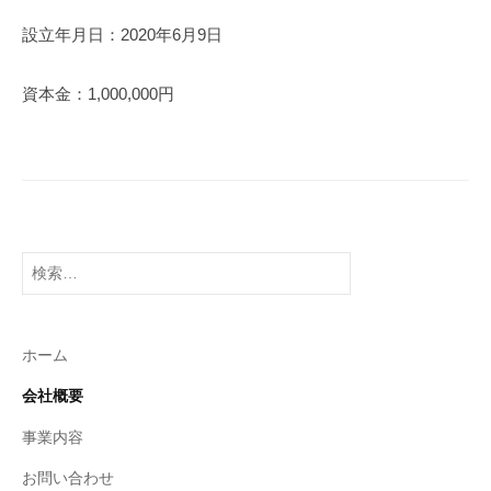
2
設立年月日：2020年6月9日
0
2
資本金：1,000,000円
5
年
5
月
1
2
日
検
b
索
y
:
s
ホーム
t
a
会社概要
n
事業内容
d
i
お問い合わせ