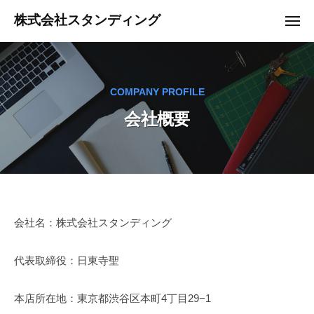
コ
ュ
株式会社スタンディング
ー
メ
ン
ニ
テ
ュ
ー
ン
ツ
COMPANY PROFILE
へ
会社概要
ス
キ
ッ
プ
会
会社名：株式会社スタンディング
社
代表取締役：日東寺聖
概
要
本店所在地：東京都渋谷区本町4丁目29−1